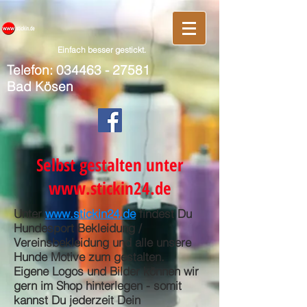
Einfach besser gestickt.
Telefon:
034463 - 27581
Bad Kösen
Selbst gestalten unter
www.stickin24.de
Unter
www.stickin24.de
findest Du
Hundesport Bekleidung /
Vereinsbekleidung und alle unsere
Hunde Motive zum gestalten.
Eigene Logos und Bilder können wir
gern im Shop hinterlegen - somit
kannst Du jederzeit Dein